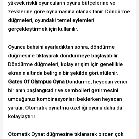
yüksek riskli oyuncuların oyunu bütçelerine ve
zevklerine göre oynamasına olanak tanır. Döndürme
düğmeleri, oyundaki temel eylemleri
gerçekleştirmek için kullanılır.
Oyuncu bahsini ayarladıktan sonra, döndürme
düğmesine tıklayarak döndürmeye başlayabilir.
Döndürme düğmeleri, kolay erişim için genellikle
ekranın altında belirgin bir şekilde görüntülenir.
Gates Of Olympus Oyna
Döndürme, heyecan verici
bir anın başlangıcıdır ve sembolleri getirmesini
umduğunuz kombinasyonları beklerken heyecan
yaratır. Otomatik oynatma özelliği oyunu daha da
kolaylaştırır.
Otomatik Oynat düğmesine tıklanarak birden çok