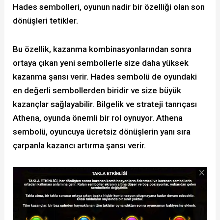
Hades sembolleri, oyunun nadir bir özelliği olan son
dönüşleri tetikler.
Bu özellik, kazanma kombinasyonlarından sonra
ortaya çıkan yeni sembollerle size daha yüksek
kazanma şansı verir. Hades sembolü de oyundaki
en değerli sembollerden biridir ve size büyük
kazançlar sağlayabilir. Bilgelik ve strateji tanrıçası
Athena, oyunda önemli bir rol oynuyor. Athena
sembolü, oyuncuya ücretsiz dönüşlerin yanı sıra
çarpanla kazancı artırma şansı verir.