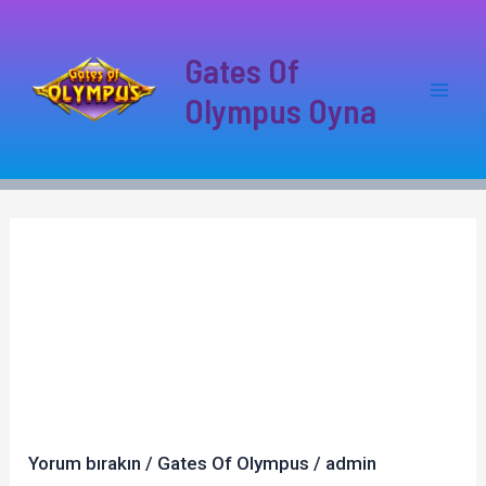
İçeriğe
atla
Gates Of
Olympus Oyna
M
a
i
n
Gates Of Olympus
M
e
n
Gates Of Olympus Oyna
Yorum bırakın
/
Gates Of Olympus
/
admin
u