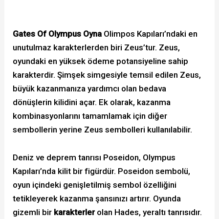
Karakterler Ve Özellikleri
Gates Of Olympus Oyna
Olimpos Kapıları’ndaki en
unutulmaz karakterlerden biri Zeus’tur. Zeus,
oyundaki en yüksek ödeme potansiyeline sahip
karakterdir. Şimşek simgesiyle temsil edilen Zeus,
büyük kazanmanıza yardımcı olan bedava
dönüşlerin kilidini açar. Ek olarak, kazanma
kombinasyonlarını tamamlamak için diğer
sembollerin yerine Zeus sembolleri kullanılabilir.
Deniz ve deprem tanrısı Poseidon, Olympus
Kapıları’nda kilit bir figürdür. Poseidon sembolü,
oyun içindeki genişletilmiş sembol özelliğini
tetikleyerek kazanma şansınızı artırır. Oyunda
gizemli bir
karakterler
olan Hades, yeraltı tanrısıdır.