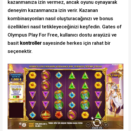
kazanmanıza izin vermez, ancak oyunu oynayarak
deneyim kazanmanıza izin verir. Kazanan
kombinasyonları nasıl oluşturacağınızı ve bonus
özellikleri nasıl tetikleyeceğinizi keşfedin. Gates of
Olympus Play For Free, kullanıcı dostu arayüzü ve
basit
kontroller
sayesinde herkes için rahat bir
seçenektir.