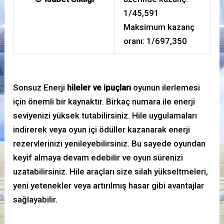
1/45,591
Maksimum kazanç
oranı: 1/697,350
Gates Of Olympus Hileleri
Sonsuz Enerji
hileler ve ipuçları
oyunun ilerlemesi
için önemli bir kaynaktır. Birkaç numara ile enerji
seviyenizi yüksek tutabilirsiniz. Hile uygulamaları
indirerek veya oyun içi ödüller kazanarak enerji
rezervlerinizi yenileyebilirsiniz. Bu sayede oyundan
keyif almaya devam edebilir ve oyun sürenizi
uzatabilirsiniz. Hile araçları size silah yükseltmeleri,
yeni yetenekler veya artırılmış hasar gibi avantajlar
sağlayabilir.