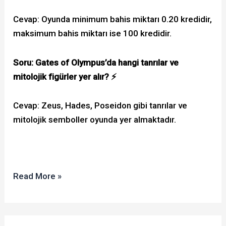
Cevap: Oyunda minimum bahis miktarı 0.20 kredidir,
maksimum bahis miktarı ise 100 kredidir.
Soru: Gates of Olympus’da hangi tanrılar ve
mitolojik figürler yer alır? ⚡️
Cevap: Zeus, Hades, Poseidon gibi tanrılar ve
mitolojik semboller oyunda yer almaktadır.
G
Read More »
a
t
e