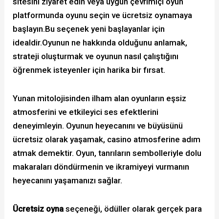
sitesini ziyaret edin veya uygun çevrimiçi oyun
platformunda oyunu seçin ve ücretsiz oynamaya
başlayın.Bu seçenek yeni başlayanlar için
idealdir.Oyunun ne hakkında olduğunu anlamak,
strateji oluşturmak ve oyunun nasıl çalıştığını
öğrenmek isteyenler için harika bir fırsat.
Yunan mitolojisinden ilham alan oyunların eşsiz
atmosferini ve etkileyici ses efektlerini
deneyimleyin. Oyunun heyecanını ve büyüsünü
ücretsiz olarak yaşamak, casino atmosferine adım
atmak demektir. Oyun, tanrıların sembolleriyle dolu
makaraları döndürmenin ve ikramiyeyi vurmanın
heyecanını yaşamanızı sağlar.
Ücretsiz oyna
seçeneği, ödüller olarak gerçek para