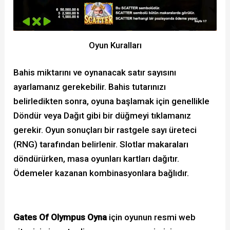
Oyun Kuralları
Bahis miktarını ve oynanacak satır sayısını
ayarlamanız gerekebilir. Bahis tutarınızı
belirledikten sonra, oyuna başlamak için genellikle
Döndür veya Dağıt gibi bir düğmeyi tıklamanız
gerekir. Oyun sonuçları bir rastgele sayı üreteci
(RNG) tarafından belirlenir. Slotlar makaraları
döndürürken, masa oyunları kartları dağıtır.
Ödemeler kazanan kombinasyonlara bağlıdır.
Gates Of Olympus Oyunu Ücretsiz Oyna
Gates Of Olympus Oyna
için oyunun resmi web