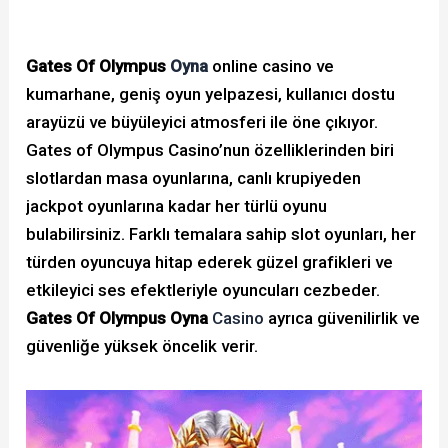
Gates Of Olympus Oyna
Gates Of Olympus
Oyna
online casino ve
kumarhane, geniş oyun yelpazesi, kullanıcı dostu
arayüzü ve büyüleyici atmosferi ile öne çıkıyor.
Gates of Olympus Casino’nun özelliklerinden biri
slotlardan masa oyunlarına, canlı krupiyeden
jackpot oyunlarına kadar her türlü oyunu
bulabilirsiniz. Farklı temalara sahip slot oyunları, her
türden oyuncuya hitap ederek güzel grafikleri ve
etkileyici ses efektleriyle oyuncuları cezbeder.
Gates Of Olympus Oyna
Casino
ayrıca güvenilirlik ve
güvenliğe yüksek öncelik verir.