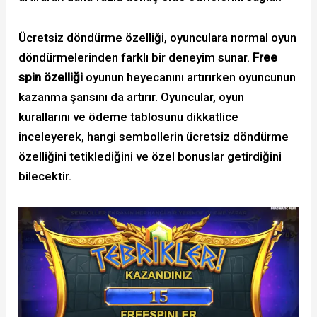
Ücretsiz döndürme özelliği, oyunculara normal oyun
döndürmelerinden farklı bir deneyim sunar.
Free
spin özelliği
oyunun heyecanını artırırken oyuncunun
kazanma şansını da artırır. Oyuncular, oyun
kurallarını ve ödeme tablosunu dikkatlice
inceleyerek, hangi sembollerin ücretsiz döndürme
özelliğini tetiklediğini ve özel bonuslar getirdiğini
bilecektir.