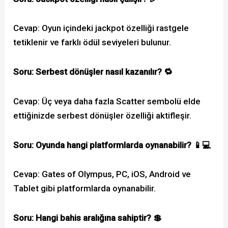
Cevap: Oyun içindeki jackpot özelliği rastgele
tetiklenir ve farklı ödül seviyeleri bulunur.
Soru: Serbest dönüşler nasıl kazanılır? 🔁
Cevap: Üç veya daha fazla Scatter sembolü elde
ettiğinizde serbest dönüşler özelliği aktifleşir.
Soru: Oyunda hangi platformlarda oynanabilir? 📱💻
Cevap: Gates of Olympus, PC, iOS, Android ve
Tablet gibi platformlarda oynanabilir.
Soru: Hangi bahis aralığına sahiptir? 💲